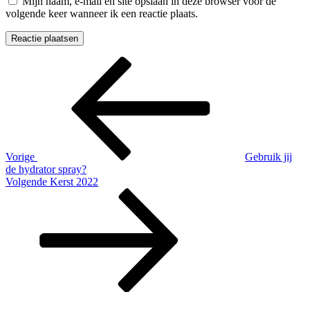
Mijn naam, e-mail en site opslaan in deze browser voor de
volgende keer wanneer ik een reactie plaats.
Bericht
Vorig
bericht
navigatie
Vorige
Gebruik jij
de hydrator spray?
Volgend
Volgende
Kerst 2022
Bericht