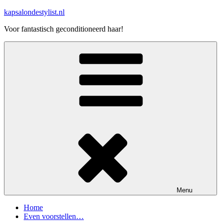
Naar
kapsalondestylist.nl
de
Voor fantastisch geconditioneerd haar!
inhoud
springen
Menu
Home
Even voorstellen…